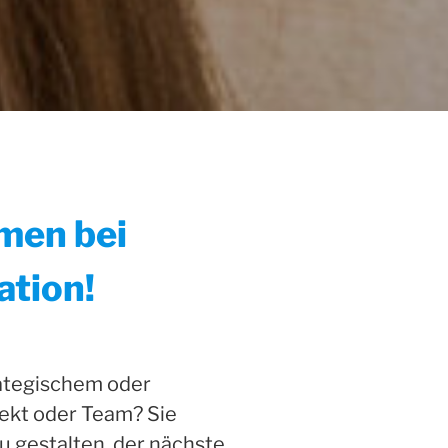
men bei
tion!
rategischem oder
jekt oder Team? Sie
u gestalten, der nächste