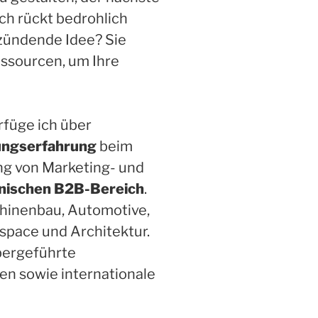
h rückt bedrohlich
 zündende Idee? Sie
essourcen, um Ihre
rfüge ich über
ungserfahrung
beim
ng von Marketing- und
nischen B2B-Bereich
.
hinenbau, Automotive,
space und Architektur.
bergeführte
n sowie internationale